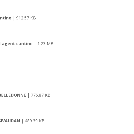
antine
| 912.57 KB
l agent cantine
| 1.23 MB
 BELLEDONNE
| 776.87 KB
ESIVAUDAN
| 489.39 KB