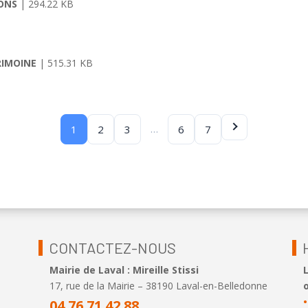
IONS
| 294.22 KB
RIMOINE
| 515.31 KB
…
1
2
3
6
7
CONTACTEZ-NOUS
Mairie de Laval : Mireille Stissi
17, rue de la Mairie – 38190 Laval-en-Belledonne
o
•
04 76 71 42 88