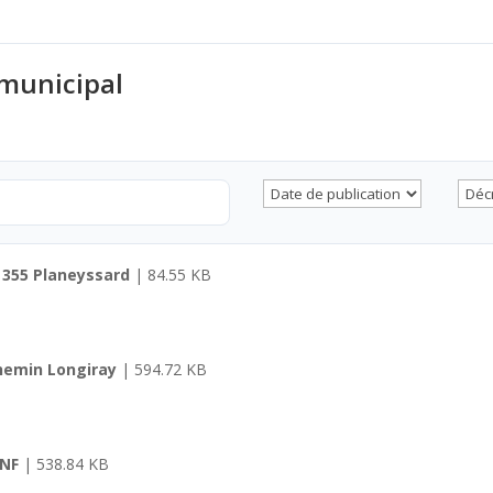
 municipal
B 355 Planeyssard
| 84.55 KB
chemin Longiray
| 594.72 KB
ONF
| 538.84 KB