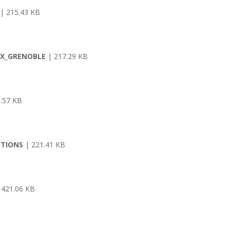
| 215.43 KB
UX_GRENOBLE
| 217.29 KB
.57 KB
ATIONS
| 221.41 KB
 421.06 KB