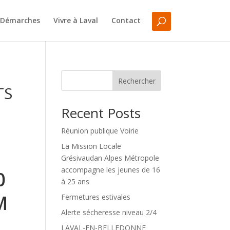
Démarches
Vivre à Laval
Contact
Rechercher
TS
Recent Posts
Réunion publique Voirie
La Mission Locale
Grésivaudan Alpes Métropole
accompagne les jeunes de 16
0
à 25 ans
M
Fermetures estivales
Alerte sécheresse niveau 2/4
LAVAL-EN-BELLEDONNE